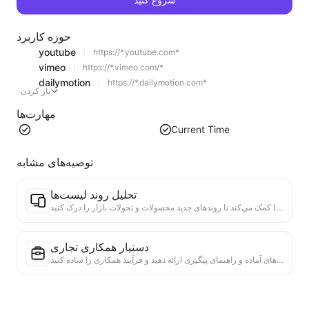
حوزه کاربرد
youtube
https://*.youtube.com*
vimeo
https://*.vimeo.com/*
dailymotion
https://*.dailymotion.com*
باز کردن
مهارت‌ها
Current Time
توصیه‌های مشابه
تحلیل روند لیست‌ها
تحلیل داده‌های لیست‌های فعلی صفحه، تولید گزارش روند. شناسایی دسته‌های محبوب، نوع محصولات در حال رشد سریع و فناوری‌های نوظهور. ارائه بینش‌های فوری بازار، به شما کمک می‌کند تا روندهای جدید محصولات و تحولات بازار را درک کنید.
دستیار همکاری تجاری
اطلاعات وب را به پیشنهادات تجاری سفارشی، پیام‌های خصوصی همکاری تبدیل کنید، الگوهای آماده و راهنمای پیگیری ارائه دهید و فرآیند همکاری را ساده کنید.
ابزار اعتبارسنجی واقعیت