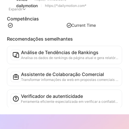
dailymotion
https://*.dailymotion.com*
Expandir
Competências
Current Time
Recomendações semelhantes
Análise de Tendências de Rankings
Analisa os dados de rankings da página atual e gera relatórios de tendências. Identifica categorias populares, tipos de produtos em rápida ascensão e tecnologias emergentes. Fornece insights de mercado em tempo real para ajudar a entender as últimas tendências de produtos e movimentos de mercado.
Assistente de Colaboração Comercial
Transformar informações da web em propostas comerciais personalizadas, mensagens privadas de colaboração, fornecendo modelos prontos e guias de acompanhamento, simplificando o processo de colaboração.
Verificador de autenticidade
Ferramenta eficiente especializada em verificar a confiabilidade do conteúdo da página da web. Identifica automaticamente declarações e dados-chave, cruzando-os com fontes externas confiáveis. Classifica a credibilidade de declarações importantes, fornecendo explicações dos resultados da verificação e links para as fontes dos fatos. Ajuda a melhorar a literacia da informação e a prevenir a disseminação de informações falsas.
Localizador de Argumentos
Projetado especificamente para analisar de forma abrangente múltiplos pontos de vista e seus argumentos de apoio contidos no conteúdo da web. Ele pode identificar automaticamente os principais pontos de vista, extrair com precisão informações de apoio diretas e implícitas, e apresentar os resultados da análise de forma estruturada. Esta ferramenta aumenta significativamente a eficiência e a profundidade da análise de argumentos, sendo adequada para pesquisa acadêmica, análise de políticas e outros cenários que exigem uma rápida compreensão da estrutura lógica de textos complexos.