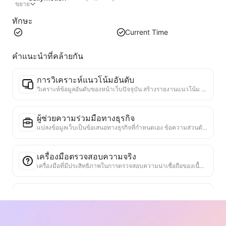
ขยาย
ทักษะ
Current Time
คำแนะนำที่คล้ายกัน
การวิเคราะห์แนวโน้มอันดับ
วิเคราะห์ข้อมูลอันดับของหน้าเว็บปัจจุบัน สร้างรายงานแนวโน้ม ระบุหมวดหมู่ที่ได้รับความนิยม ประเภทผลิตภัณฑ์ที่กำลังเติบโตอย่างรวดเร็ว และเทคโนโลยีใหม่ ๆ ให้ข้อมูลเชิงลึกเกี่ยวกับตลาดทันที ช่วยให้คุณเข้าใจแนวโน้มผลิตภัณฑ์ล่าสุดและทิศทางของตลาด
ผู้ช่วยความร่วมมือทางธุรกิจ
แปลงข้อมูลเว็บเป็นข้อเสนอทางธุรกิจที่กำหนดเอง ข้อความส่วนตัวสำหรับความร่วมมือ มีแม่แบบที่พร้อมใช้งานและแนวทางการติดตาม เพื่อทำให้กระบวนการทำงานร่วมกันง่ายขึ้น
เครื่องมือตรวจสอบความจริง
เครื่องมือที่มีประสิทธิภาพในการตรวจสอบความน่าเชื่อถือของเนื้อหาเว็บไซต์ โดยจะระบุข้อความและข้อมูลสำคัญ และตรวจสอบข้อมูลกับแหล่งข้อมูลภายนอกที่น่าเชื่อถือ ให้คะแนนความน่าเชื่อถือของข้อความสำคัญ พร้อมให้คำอธิบายผลการตรวจสอบและลิงก์ไปยังแหล่งข้อมูล ช่วยเสริมสร้างความรู้ความเข้าใจและป้องกันการแพร่กระจายของข้อมูลเท็จ
เครื่องมือค้นหาหลักฐานมุมมอง
ออกแบบมาโดยเฉพาะเพื่อวิเคราะห์เนื้อหาของเว็บเพจที่มีหลายมุมมองและหลักฐานสนับสนุน มันสามารถระบุจุดมุมมองหลักได้โดยอัตโนมัติ ดึงข้อมูลสนับสนุนที่ชัดเจนและแฝงออกมาอย่างแม่นยำ และนำเสนอผลการวิเคราะห์ในรูปแบบที่มีโครงสร้าง เครื่องมือนี้ช่วยเพิ่มประสิทธิภาพและความลึกของการวิเคราะห์การโต้แย้งอย่างมาก เหมาะสำหรับการวิจัยทางวิชาการ การวิเคราะห์นโยบาย และสถานการณ์อื่น ๆ ที่ต้องการเข้าใจโครงสร้างตรรกะของข้อความที่ซับซ้อนได้อย่างรวดเร็ว