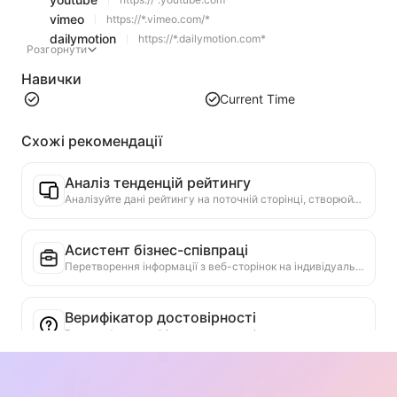
vimeo
https://*.vimeo.com/*
dailymotion
https://*.dailymotion.com*
Розгорнути
Навички
Current Time
Схожі рекомендації
Аналіз тенденцій рейтингу
Аналізуйте дані рейтингу на поточній сторінці, створюйте звіти про тенденції. Визначайте популярні категорії, швидко зростаючі типи продуктів та нові технології. Надавайте миттєві ринкові інсайти, щоб допомогти вам зрозуміти останні тенденції продуктів та ринкові рухи.
Асистент бізнес-співпраці
Перетворення інформації з веб-сторінок на індивідуальні комерційні пропозиції, приватні повідомлення для співпраці, надання готових шаблонів та посібників для подальшої роботи, спрощення процесу співпраці.
Верифікатор достовірності
Високоефективний інструмент, спеціально призначений для перевірки достовірності веб-вмісту. Автоматично виявляє ключові твердження та дані, перевіряє їх із надійними зовнішніми джерелами. Оцінює достовірність важливих тверджень, надає пояснення результатів перевірки та посилання на джерела фактів. Сприяє підвищенню медіаграмотності та запобіганню поширенню дезінформації.
Знайомник аргументів