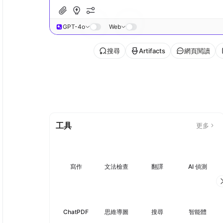
GPT-4o
Web
搜尋
Artifacts
網頁閱讀
工具
更多
寫作
文法檢查
翻譯
AI 偵測
ChatPDF
思維導圖
搜尋
智能體