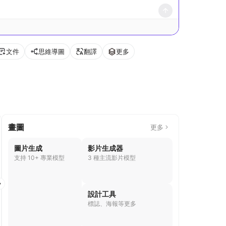
文件
思維導圖
翻譯
更多
畫圖
更多
圖片生成
影片生成器
支持 10+ 專業模型
3 種主流影片模型
閱讀
備忘
AI 人性化
工具箱
設計工具
標誌、海報等更多
寫作助手
播客
表單