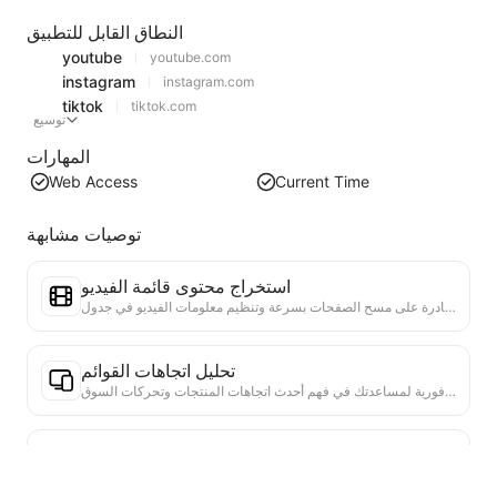
النطاق القابل للتطبيق
youtube
youtube.com
instagram
instagram.com
tiktok
tiktok.com
توسيع
المهارات
Web Access
Current Time
توصيات مشابهة
استخراج محتوى قائمة الفيديو
أداة فعالة لاستخراج محتوى الفيديو من صفحات الويب، قادرة على مسح الصفحات بسرعة وتنظيم معلومات الفيديو في جدول Markdown منظم.
تحليل اتجاهات القوائم
تحليل بيانات القوائم الحالية، وإنتاج تقرير الاتجاهات. التعرف على الفئات الشائعة، وأنواع المنتجات التي ترتفع بسرعة، والتقنيات الناشئة. تقديم رؤى سوقية فورية لمساعدتك في فهم أحدث اتجاهات المنتجات وتحركات السوق.
توصية الأوراق البحثية المرتبطة
استنادًا إلى المحتوى الأكاديمي الحالي على الصفحة، يوصي الذكاء الاصطناعي بأوراق بحثية ودراسات أخرى ذات صلة عالية. يستخدم خوارزميات متقدمة لتحليل تشابه الموضوعات وطرق البحث، لمساعدة المستخدمين على توسيع قراءتهم وفهم أعمق للمسائل الأكاديمية التي تناقشها الصفحة.