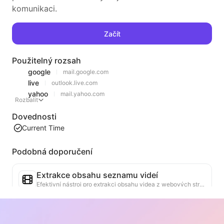
komunikaci.
Začít
Použitelný rozsah
google
mail.google.com
live
outlook.live.com
yahoo
mail.yahoo.com
Rozbalit
Dovednosti
Current Time
Podobná doporučení
Extrakce obsahu seznamu videí
Efektivní nástroj pro extrakci obsahu videa z webových stránek, který dokáže rychle procházet webové stránky a uspořádat informace o videích do strukturované tabulky Markdown.
Analýza trendů žebříčku
Analyzujte data žebříčku aktuální stránky a vytvořte zprávu o trendech. Identifikujte populární kategorie, rychle rostoucí typy produktů a nové technologie. Poskytněte okamžité tržní poznatky, které vám pomohou pochopit nejnovější trendy produktů a tržní směry.