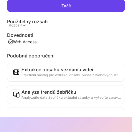
Začít
Použitelný rozsah
Rozbalit
Dovednosti
Web Access
Podobná doporučení
Extrakce obsahu seznamu videí
Efektivní nástroj pro extrakci obsahu videa z webových stránek, který dokáže rychle procházet webové stránky a uspořádat informace o videích do strukturované tabulky Markdown.
Analýza trendů žebříčku
Analyzujte data žebříčku aktuální stránky a vytvořte zprávu o trendech. Identifikujte populární kategorie, rychle rostoucí typy produktů a nové technologie. Poskytněte okamžité tržní poznatky, které vám pomohou pochopit nejnovější trendy produktů a tržní směry.
Asistent obchodní spolupráce
Převod informací z webových stránek na přizpůsobené obchodní návrhy, soukromé zprávy pro spolupráci, poskytování hotových šablon a průvodců pro sledování, zjednodušení spolupracujícího procesu.