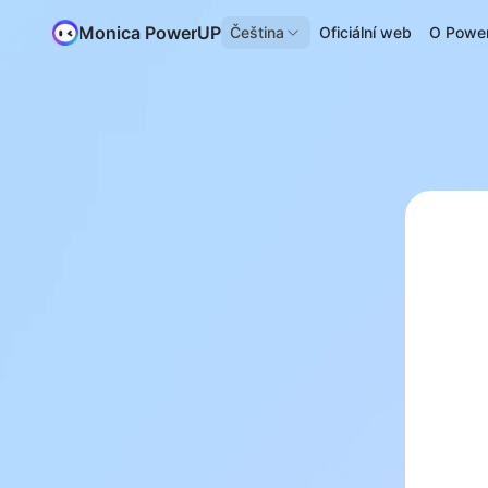
Monica PowerUP
Čeština
Oficiální web
O Powe