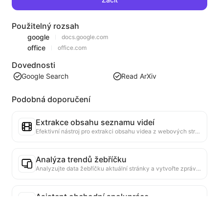
Použitelný rozsah
google
docs.google.com
office
office.com
Dovednosti
Google Search
Read ArXiv
Podobná doporučení
Extrakce obsahu seznamu videí
Efektivní nástroj pro extrakci obsahu videa z webových stránek, který dokáže rychle procházet webové stránky a uspořádat informace o videích do strukturované tabulky Markdown.
Analýza trendů žebříčku
Analyzujte data žebříčku aktuální stránky a vytvořte zprávu o trendech. Identifikujte populární kategorie, rychle rostoucí typy produktů a nové technologie. Poskytněte okamžité tržní poznatky, které vám pomohou pochopit nejnovější trendy produktů a tržní směry.
Asistent obchodní spolupráce
Převod informací z webových stránek na přizpůsobené obchodní návrhy, soukromé zprávy pro spolupráci, poskytování hotových šablon a průvodců pro sledování, zjednodušení spolupracujícího procesu.