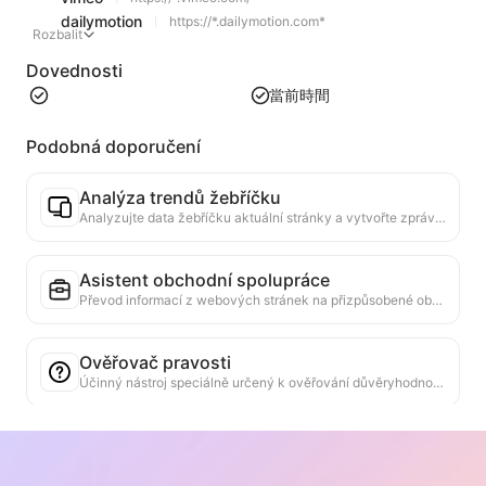
dailymotion
https://*.dailymotion.com*
Rozbalit
Dovednosti
當前時間
Podobná doporučení
Analýza trendů žebříčku
Analyzujte data žebříčku aktuální stránky a vytvořte zprávu o trendech. Identifikujte populární kategorie, rychle rostoucí typy produktů a nové technologie. Poskytněte okamžité tržní poznatky, které vám pomohou pochopit nejnovější trendy produktů a tržní směry.
Asistent obchodní spolupráce
Převod informací z webových stránek na přizpůsobené obchodní návrhy, soukromé zprávy pro spolupráci, poskytování hotových šablon a průvodců pro sledování, zjednodušení spolupracujícího procesu.
Ověřovač pravosti
Účinný nástroj speciálně určený k ověřování důvěryhodnosti obsahu webových stránek. Automaticky identifikuje klíčová prohlášení a data a porovnává je se spolehlivými externími zdroji. Hodnotí důvěryhodnost důležitých tvrzení a poskytuje vysvětlení výsledků ověření a odkazy na zdroje faktů. Pomáhá zvyšovat informační gramotnost a předcházet šíření falešných informací.
Nástroj pro vyhledávání názorů a argumentů
Speciálně navržen pro komplexní analýzu více názorů a jejich podpůrných argumentů v obsahu webových stránek. Dokáže automaticky identifikovat hlavní názory, přesně extrahovat přímé a skryté podpůrné informace a prezentovat analytické výsledky strukturovaným způsobem. Tento nástroj výrazně zvyšuje efektivitu a hloubku analýzy argumentů a je vhodný pro akademický výzkum, analýzu politiky a další scénáře, které vyžadují rychlé pochopení složité logické struktury textu.