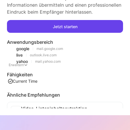
Informationen übermitteln und einen professionellen
Eindruck beim Empfänger hinterlassen.
Jetzt starten
Anwendungsbereich
google
mail.google.com
live
outlook.live.com
yahoo
mail.yahoo.com
Erweitern
Fähigkeiten
Current Time
Ähnliche Empfehlungen
Video-Listeninhaltsextraktion
Ein effizientes Tool zur Extraktion von Webvideo-Inhalten, das Webseiten schnell scannen und Videoinformationen in einer strukturierten Markdown-Tabelle organisieren kann.