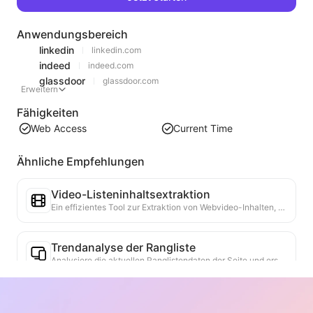
Anwendungsbereich
linkedin
linkedin.com
indeed
indeed.com
glassdoor
glassdoor.com
Erweitern
Fähigkeiten
Web Access
Current Time
Ähnliche Empfehlungen
Video-Listeninhaltsextraktion
Ein effizientes Tool zur Extraktion von Webvideo-Inhalten, das Webseiten schnell scannen und Videoinformationen in einer strukturierten Markdown-Tabelle organisieren kann.
Trendanalyse der Rangliste
Analysiere die aktuellen Ranglistendaten der Seite und erstelle einen Trendbericht. Identifiziere beliebte Kategorien, schnell wachsende Produkttypen und aufkommende Technologien. Biete sofortige Markteinblicke, um die neuesten Produkttrends und Marktbewegungen zu verstehen.
Geschäftskooperationsassistent