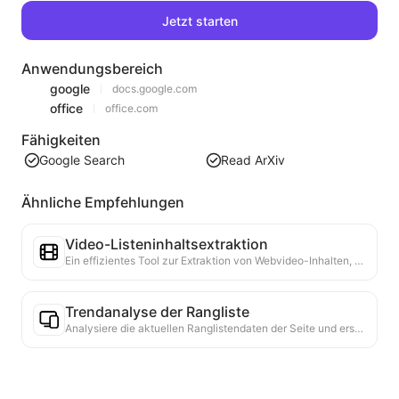
Jetzt starten
Anwendungsbereich
google
docs.google.com
office
office.com
Fähigkeiten
Google Search
Read ArXiv
Ähnliche Empfehlungen
Video-Listeninhaltsextraktion
Ein effizientes Tool zur Extraktion von Webvideo-Inhalten, das Webseiten schnell scannen und Videoinformationen in einer strukturierten Markdown-Tabelle organisieren kann.
Trendanalyse der Rangliste
Analysiere die aktuellen Ranglistendaten der Seite und erstelle einen Trendbericht. Identifiziere beliebte Kategorien, schnell wachsende Produkttypen und aufkommende Technologien. Biete sofortige Markteinblicke, um die neuesten Produkttrends und Marktbewegungen zu verstehen.
Geschäftskooperationsassistent
Verwandeln Sie Webinformationen in maßgeschneiderte Geschäftsvorschläge und Kooperationsnachrichten, bieten Sie fertige Vorlagen und Follow-up-Leitfäden an, um den Kooperationsprozess zu vereinfachen.