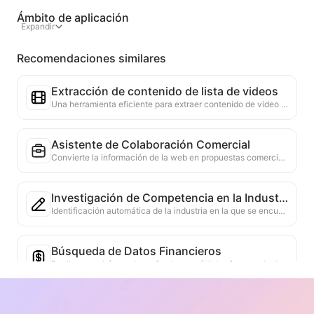
Ámbito de aplicación
Expandir
Recomendaciones similares
Extracción de contenido de lista de videos
Una herramienta eficiente para extraer contenido de video de páginas web, capaz de escanear rápidamente las páginas y organizar la información del video en una tabla Markdown estructurada.
Asistente de Colaboración Comercial
Convierte la información de la web en propuestas comerciales personalizadas, mensajes privados de colaboración, proporciona plantillas listas para usar y guías de seguimiento, simplificando el proceso de colaboración.
Investigación de Competencia en la Industria
Identificación automática de la industria en la que se encuentra la empresa y sus principales competidores, basada en el contenido de la web. Generación de un informe detallado de análisis de la competencia, que incluye participación de mercado, comparación de productos y análisis FODA, ayudando a comprender la posición de la empresa en la industria.
Búsqueda de Datos Financieros
Realizar una búsqueda profunda en múltiples fuentes de datos confiables sobre los indicadores financieros o puntos de datos mencionados en la página web actual. Proporcionar comparaciones de datos históricos y referencias de la industria, ayudando a los usuarios a comprender completamente la situación financiera y el rendimiento del mercado de la empresa.