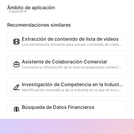
Ámbito de aplicación
Expandir
Recomendaciones similares
Extracción de contenido de lista de videos
Una herramienta eficiente para extraer contenido de video de páginas web, capaz de escanear rápidamente las páginas y organizar la información del video en una tabla Markdown estructurada.
Asistente de Colaboración Comercial
Convierte la información de la web en propuestas comerciales personalizadas, mensajes privados de colaboración, proporciona plantillas listas para usar y guías de seguimiento, simplificando el proceso de colaboración.
Investigación de Competencia en la Industria
Identificación automática de la industria en la que se encuentra la empresa y sus principales competidores, basada en el contenido de la web. Generación de un informe detallado de análisis de la competencia, que incluye participación de mercado, comparación de productos y análisis FODA, ayudando a comprender la posición de la empresa en la industria.
Búsqueda de Datos Financieros
Realizar una búsqueda profunda en múltiples fuentes de datos confiables sobre los indicadores financieros o puntos de datos mencionados en la página web actual. Proporcionar comparaciones de datos históricos y referencias de la industria, ayudando a los usuarios a comprender completamente la situación financiera y el rendimiento del mercado de la empresa.