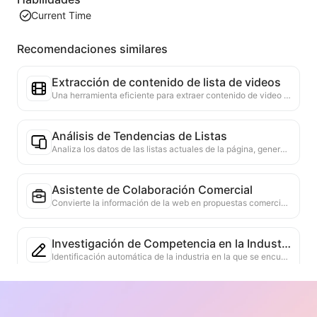
Current Time
Recomendaciones similares
Extracción de contenido de lista de videos
Una herramienta eficiente para extraer contenido de video de páginas web, capaz de escanear rápidamente las páginas y organizar la información del video en una tabla estructurada en Markdown.
Análisis de Tendencias de Listas
Analiza los datos de las listas actuales de la página, generando informes de tendencias. Identifica categorías populares, tipos de productos en rápido ascenso y tecnologías emergentes. Proporciona información de mercado instantánea para ayudarte a comprender las últimas tendencias de productos y movimientos del mercado.
Asistente de Colaboración Comercial
Convierte la información de la web en propuestas comerciales personalizadas, mensajes privados de colaboración, proporciona plantillas listas para usar y guías de seguimiento, simplificando el proceso de colaboración.
Investigación de Competencia en la Industria
Identificación automática de la industria en la que se encuentra la empresa y sus principales competidores, basada en el contenido de la web. Generación de un informe detallado de análisis de la competencia, que incluye participación de mercado, comparación de productos y análisis FODA, ayudando a comprender la posición de la empresa en la industria.