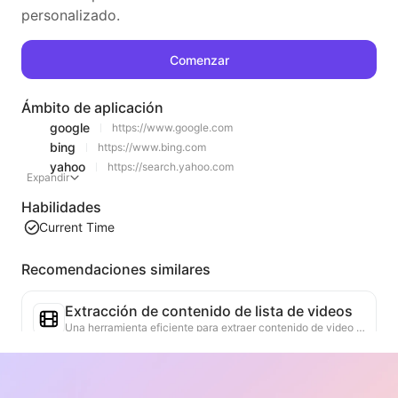
personalizado.
Comenzar
Ámbito de aplicación
google
https://www.google.com
bing
https://www.bing.com
yahoo
https://search.yahoo.com
Expandir
Habilidades
Current Time
Recomendaciones similares
Extracción de contenido de lista de videos
Una herramienta eficiente para extraer contenido de video de páginas web, capaz de escanear rápidamente las páginas y organizar la información del video en una tabla estructurada en Markdown.
Análisis de Tendencias de Listas
Analiza los datos de las listas actuales de la página, generando informes de tendencias. Identifica categorías populares, tipos de productos en rápido ascenso y tecnologías emergentes. Proporciona información de mercado instantánea para ayudarte a comprender las últimas tendencias de productos y movimientos del mercado.