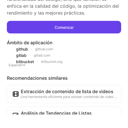
enfoca en la calidad del código, la optimización del
rendimiento y las mejores prácticas.
Comenzar
Ámbito de aplicación
github
github.com
gitlab
gitlab.com
bitbucket
bitbucket.org
Expandir
Recomendaciones similares
Extracción de contenido de lista de videos
Una herramienta eficiente para extraer contenido de video de páginas web, capaz de escanear rápidamente las páginas y organizar la información del video en una tabla estructurada en Markdown.
Análisis de Tendencias de Listas
Analiza los datos de las listas actuales de la página, generando informes de tendencias. Identifica categorías populares, tipos de productos en rápido ascenso y tecnologías emergentes. Proporciona información de mercado instantánea para ayudarte a comprender las últimas tendencias de productos y movimientos del mercado.