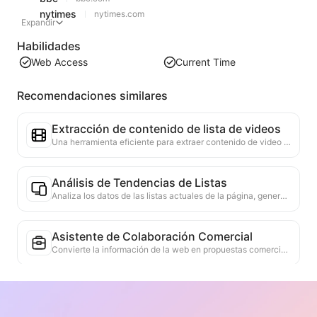
nytimes
nytimes.com
Expandir
Habilidades
Web Access
Current Time
Recomendaciones similares
Extracción de contenido de lista de videos
Una herramienta eficiente para extraer contenido de video de páginas web, capaz de escanear rápidamente las páginas y organizar la información del video en una tabla estructurada en Markdown.
Análisis de Tendencias de Listas
Analiza los datos de las listas actuales de la página, generando informes de tendencias. Identifica categorías populares, tipos de productos en rápido ascenso y tecnologías emergentes. Proporciona información de mercado instantánea para ayudarte a comprender las últimas tendencias de productos y movimientos del mercado.
Asistente de Colaboración Comercial
Convierte la información de la web en propuestas comerciales personalizadas, mensajes privados de colaboración, proporciona plantillas listas para usar y guías de seguimiento, simplificando el proceso de colaboración.
Investigación de Competencia en la Industria
Identificación automática de la industria en la que se encuentra la empresa y sus principales competidores, basada en el contenido de la web. Generación de un informe detallado de análisis de la competencia, que incluye participación de mercado, comparación de productos y análisis FODA, ayudando a comprender la posición de la empresa en la industria.