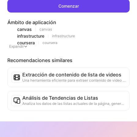
Comenzar
Ámbito de aplicación
canvas
canvas
infrastructure
infrastructure
coursera
coursera
Expandir
Recomendaciones similares
Extracción de contenido de lista de videos
Una herramienta eficiente para extraer contenido de video de páginas web, capaz de escanear rápidamente las páginas y organizar la información del video en una tabla estructurada en Markdown.
Análisis de Tendencias de Listas
Analiza los datos de las listas actuales de la página, generando informes de tendencias. Identifica categorías populares, tipos de productos en rápido ascenso y tecnologías emergentes. Proporciona información de mercado instantánea para ayudarte a comprender las últimas tendencias de productos y movimientos del mercado.
Asistente de Colaboración Comercial
Convierte la información de la web en propuestas comerciales personalizadas, mensajes privados de colaboración, proporciona plantillas listas para usar y guías de seguimiento, simplificando el proceso de colaboración.