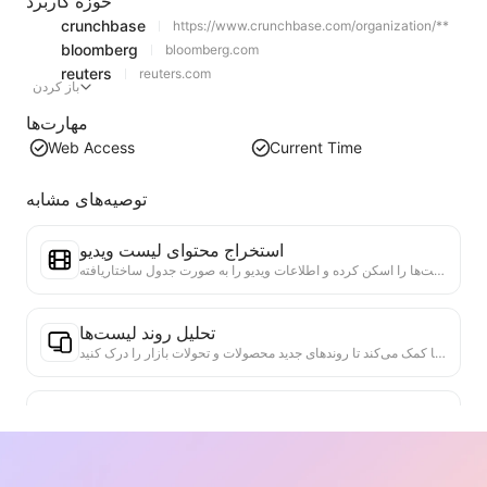
حوزه کاربرد
crunchbase
https://www.crunchbase.com/organization/**
bloomberg
bloomberg.com
reuters
reuters.com
باز کردن
مهارت‌ها
Web Access
Current Time
توصیه‌های مشابه
استخراج محتوای لیست ویدیو
یک ابزار کارآمد برای استخراج محتوای ویدئویی از وب‌سایت‌ها که می‌تواند به سرعت وب‌سایت‌ها را اسکن کرده و اطلاعات ویدیو را به صورت جدول ساختاریافته Markdown سازماندهی کند.
تحلیل روند لیست‌ها
تحلیل داده‌های لیست‌های فعلی صفحه، تولید گزارش روند. شناسایی دسته‌های محبوب، نوع محصولات در حال رشد سریع و فناوری‌های نوظهور. ارائه بینش‌های فوری بازار، به شما کمک می‌کند تا روندهای جدید محصولات و تحولات بازار را درک کنید.
دستیار همکاری تجاری
اطلاعات وب را به پیشنهادات تجاری سفارشی، پیام‌های خصوصی همکاری تبدیل کنید، الگوهای آماده و راهنمای پیگیری ارائه دهید و فرآیند همکاری را ساده کنید.