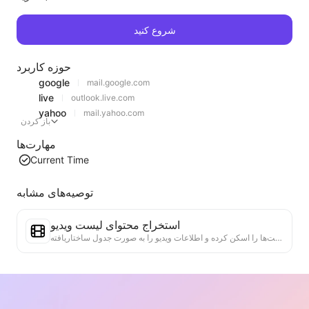
شروع کنید
حوزه کاربرد
google
mail.google.com
live
outlook.live.com
yahoo
mail.yahoo.com
باز کردن
مهارت‌ها
Current Time
توصیه‌های مشابه
استخراج محتوای لیست ویدیو
یک ابزار کارآمد برای استخراج محتوای ویدئویی از وب‌سایت‌ها که می‌تواند به سرعت وب‌سایت‌ها را اسکن کرده و اطلاعات ویدیو را به صورت جدول ساختاریافته Markdown سازماندهی کند.
تحلیل روند لیست‌ها
تحلیل داده‌های لیست‌های فعلی صفحه، تولید گزارش روند. شناسایی دسته‌های محبوب، نوع محصولات در حال رشد سریع و فناوری‌های نوظهور. ارائه بینش‌های فوری بازار، به شما کمک می‌کند تا روندهای جدید محصولات و تحولات بازار را درک کنید.