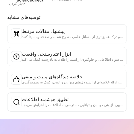
باز کردن
توصیه‌های مشابه
پیشنهاد مقالات مرتبط
بر اساس محتوای علمی صفحه وب فعلی، مقالات و تحقیقات دیگر با ارتباط بالا به طور هوشمندانه پیشنهاد می‌شود. با استفاده از الگوریتم‌های پیشرفته، شباهت موضوع و روش‌های تحقیق تحلیل می‌شود تا به کاربران کمک کند تا خواندن را گسترش دهند و درک عمیق‌تری از مسائل علمی مطرح شده در صفحه وب پیدا کنند.
ابزار اعتبارسنجی واقعیت
ابزار کارآمد و مخصوص برای اعتبارسنجی محتوای وب. به طور خودکار کلیدی ادعاها و داده ها را شناسایی می کند و با منابع خارجی قابل اعتماد بررسی می کند. رتبه بندی اعتبار بیانیه های مهم را ارائه می دهد و توضیحات نتایج تأیید و پیوندهای منبع واقعیت را فراهم می کند. به افزایش سواد اطلاعاتی و جلوگیری از انتشار اطلاعات نادرست کمک می کند.
خلاصه دیدگاه‌های مثبت و منفی
تحلیل دیدگاه‌های مثبت و منفی در محتوای وب‌سایت، ارائه خلاصه‌ای از استدلال‌های متوازن و عینی، کمک به تصمیم‌گیری.
تطبیق هوشمند اطلاعات
ابزار کاربردی برای جستجوی هوشمند و مبهم در صفحه وب فعلی. با درک ارتباط معنایی، به سرعت اطلاعات مرتبط با کلیدواژه یا سؤال را پیدا کنید. نه تنها تطبیق دقیق را پشتیبانی می‌کند، بلکه بخش‌های مرتبط و موقعیت آنها را نیز ارائه می‌دهد که به طور قابل توجهی بازدهی خواندن و توانایی دسترسی به اطلاعات را افزایش می‌دهد.