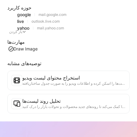
حوزه کاربرد
google
mail.google.com
live
outlook.live.com
yahoo
mail.yahoo.com
باز کردن
مهارت‌ها
Draw Image
توصیه‌های مشابه
استخراج محتوای لیست ویدیو
یک ابزار کارآمد برای استخراج محتوای ویدئویی از وب‌سایت‌ها که می‌تواند به سرعت وب‌سایت‌ها را اسکن کرده و اطلاعات ویدیو را به صورت جدول ساختاریافته Markdown سازماندهی کند.
تحلیل روند لیست‌ها
تحلیل داده‌های لیست‌های فعلی صفحه، تولید گزارش روند. شناسایی دسته‌های محبوب، نوع محصولات در حال رشد سریع و فناوری‌های نوظهور. ارائه بینش‌های فوری بازار، به شما کمک می‌کند تا روندهای جدید محصولات و تحولات بازار را درک کنید.
دستیار همکاری تجاری
اطلاعات وب را به پیشنهادات تجاری سفارشی، پیام‌های خصوصی همکاری تبدیل کنید، الگوهای آماده و راهنمای پیگیری ارائه دهید و فرآیند همکاری را ساده کنید.