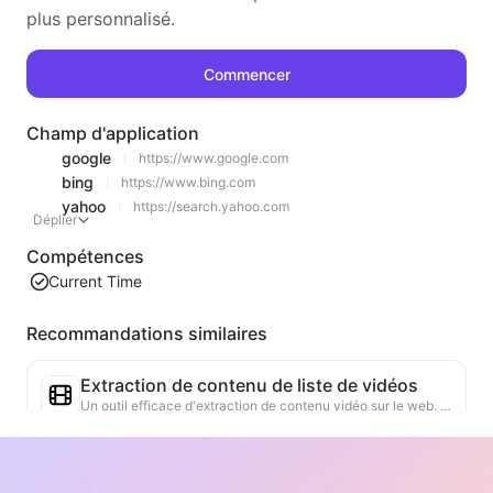
plus personnalisé.
Commencer
Champ d'application
google
https://www.google.com
bing
https://www.bing.com
yahoo
https://search.yahoo.com
Déplier
Compétences
Current Time
Recommandations similaires
Extraction de contenu de liste de vidéos
Un outil efficace d'extraction de contenu vidéo sur le web, capable de scanner rapidement les pages et d'organiser les informations vidéo dans un tableau Markdown structuré.
Analyse des tendances de classement
Analyse des données de classement de la page actuelle et génération de rapports de tendance. Identification des catégories populaires, des types de produits en forte croissance et des technologies émergentes. Fourniture d'informations instantanées sur le marché pour vous aider à comprendre les dernières tendances des produits et les évolutions du marché.