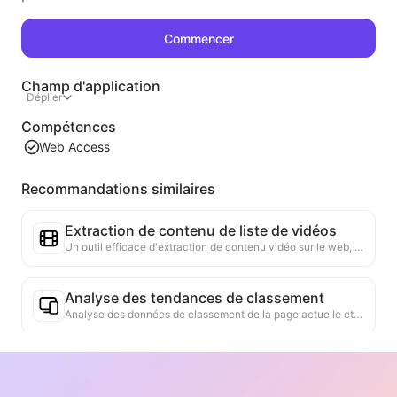
Commencer
Champ d'application
Déplier
Compétences
Web Access
Recommandations similaires
Extraction de contenu de liste de vidéos
Un outil efficace d'extraction de contenu vidéo sur le web, capable de scanner rapidement les pages et d'organiser les informations vidéo dans un tableau Markdown structuré.
Analyse des tendances de classement
Analyse des données de classement de la page actuelle et génération de rapports de tendance. Identification des catégories populaires, des types de produits en forte croissance et des technologies émergentes. Fourniture d'informations instantanées sur le marché pour vous aider à comprendre les dernières tendances des produits et les évolutions du marché.
Assistant de collaboration commerciale
Transformez les informations du site web en propositions commerciales personnalisées, messages privés de collaboration, en fournissant des modèles prêts à l'emploi et des guides de suivi, simplifiant ainsi le processus de collaboration.