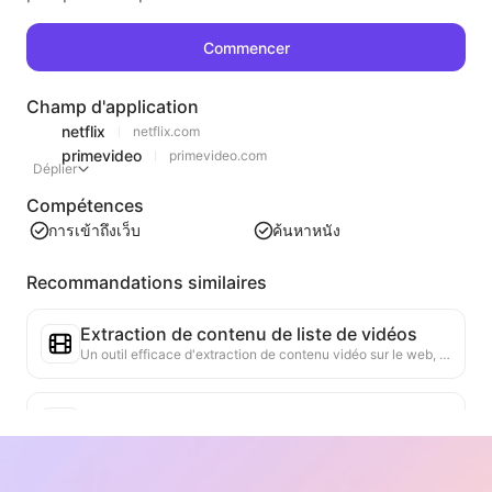
Commencer
Champ d'application
netflix
netflix.com
primevideo
primevideo.com
Déplier
Compétences
การเข้าถึงเว็บ
ค้นหาหนัง
Recommandations similaires
Extraction de contenu de liste de vidéos
Un outil efficace d'extraction de contenu vidéo sur le web, capable de scanner rapidement les pages et d'organiser les informations vidéo dans un tableau Markdown structuré.
Analyse des tendances de classement
Analyse des données de classement de la page actuelle et génération de rapports de tendance. Identification des catégories populaires, des types de produits en forte croissance et des technologies émergentes. Fourniture d'informations instantanées sur le marché pour vous aider à comprendre les dernières tendances des produits et les évolutions du marché.