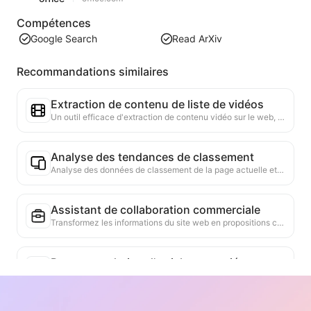
Compétences
Google Search
Read ArXiv
Recommandations similaires
Extraction de contenu de liste de vidéos
Un outil efficace d'extraction de contenu vidéo sur le web, capable de scanner rapidement les pages et d'organiser les informations vidéo dans un tableau Markdown structuré.
Analyse des tendances de classement
Analyse des données de classement de la page actuelle et génération de rapports de tendance. Identification des catégories populaires, des types de produits en forte croissance et des technologies émergentes. Fourniture d'informations instantanées sur le marché pour vous aider à comprendre les dernières tendances des produits et les évolutions du marché.
Assistant de collaboration commerciale
Transformez les informations du site web en propositions commerciales personnalisées, messages privés de collaboration, en fournissant des modèles prêts à l'emploi et des guides de suivi, simplifiant ainsi le processus de collaboration.
Recommandation d'articles associés
Sur la base du contenu académique de la page actuelle, recommande intelligemment d'autres articles et recherches hautement pertinents. Utilise des algorithmes avancés pour analyser la similarité des sujets et des méthodes de recherche, aidant les utilisateurs à élargir leur lecture et à approfondir leur compréhension des problèmes académiques discutés sur la page.