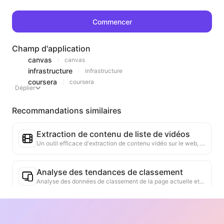
Commencer
Champ d'application
canvas
canvas
infrastructure
infrastructure
coursera
coursera
Déplier
Recommandations similaires
Extraction de contenu de liste de vidéos
Un outil efficace d'extraction de contenu vidéo sur le web, capable de scanner rapidement les pages et d'organiser les informations vidéo dans un tableau Markdown structuré.
Analyse des tendances de classement
Analyse des données de classement de la page actuelle et génération de rapports de tendance. Identification des catégories populaires, des types de produits en forte croissance et des technologies émergentes. Fourniture d'informations instantanées sur le marché pour vous aider à comprendre les dernières tendances des produits et les évolutions du marché.
Assistant de collaboration commerciale
Transformez les informations du site web en propositions commerciales personnalisées, messages privés de collaboration, en fournissant des modèles prêts à l'emploi et des guides de suivi, simplifiant ainsi le processus de collaboration.