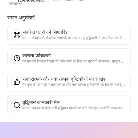
विस्तार
समान अनुशंसाएँ
संबंधित पत्रों की सिफारिश
वर्तमान वेबपृष्ठ की शैक्षणिक सामग्री के आधार पर, बुद्धिमानी से अत्यधिक संबंधित अन्य पत्रों और अनुसंधानों की सिफारिश करें। विषय समानता और अनुसंधान विधियों का विश्लेषण करने के लिए उन्नत एल्गोरिदम का उपयोग करें, उपयोगकर्ताओं को पढ़ने का विस्तार करने और वेबपृष्ठ में चर्चा किए गए शैक्षणिक मुद्दों को गहराई से समझने में मदद करें।
सत्यता जांचकर्ता
वेब पेज की विश्वसनीयता की जांच करने के लिए एक प्रभावी उपकरण। प्रमुख दावों और डेटा को स्वचालित रूप से पहचानता है और विश्वसनीय बाहरी स्रोतों से क्रॉस-चेक करता है। महत्वपूर्ण बयानों के लिए विश्वसनीयता रेटिंग प्रदान करता है, सत्यापन परिणामों और तथ्य स्रोतों के लिंक प्रदान करता है। सूचना साक्षरता को बढ़ाने और गलत सूचना के प्रसार को रोकने में मदद करता है।
सकारात्मक और नकारात्मक दृष्टिकोणों का सारांश
वेब पृष्ठ की सामग्री में सकारात्मक और नकारात्मक दृष्टिकोणों का विश्लेषण करें, वस्तुनिष्ठ संतुलित तर्कों का सारांश प्रदान करें, निर्णय लेने में सहायता करें।
बुद्धिमान जानकारी मेल
वर्तमान वेब पेज में होने वाली बुद्धिमान धुंधली खोज के लिए एक उपयोगी उपकरण। अर्थ संबंधों को समझकर, कीवर्ड या प्रश्न से संबंधित जानकारी को तेजी से खोजें। यह न केवल सटीक मेल खाने का समर्थन करता है, बल्कि संबंधित सामग्री के टुकड़े और स्थान भी प्रदान करता है, जिससे पठन दक्षता और जानकारी प्राप्त करने की क्षमता काफी बढ़ जाती है।