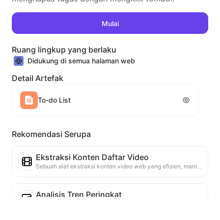
Mulai
Ruang lingkup yang berlaku
Didukung di semua halaman web
Detail Artefak
To-do List
Rekomendasi Serupa
Ekstraksi Konten Daftar Video
Sebuah alat ekstraksi konten video web yang efisien, mampu dengan cepat memindai halaman web dan mengatur informasi video ke dalam tabel Markdown yang terstruktur.
Analisis Tren Peringkat
Menganalisis data peringkat halaman saat ini, menghasilkan laporan tren. Mengidentifikasi kategori populer, jenis produk yang cepat naik, dan teknologi yang muncul. Menyediakan wawasan pasar instan untuk membantu Anda memahami tren produk terbaru dan arah pasar.