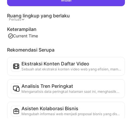
Ruang lingkup yang berlaku
Perluas
Keterampilan
Current Time
Rekomendasi Serupa
Ekstraksi Konten Daftar Video
Sebuah alat ekstraksi konten video web yang efisien, mampu dengan cepat memindai halaman web dan mengatur informasi video ke dalam tabel Markdown yang terstruktur.
Analisis Tren Peringkat
Menganalisis data peringkat halaman saat ini, menghasilkan laporan tren. Mengidentifikasi kategori populer, jenis produk yang cepat naik, dan teknologi yang muncul. Menyediakan wawasan pasar instan untuk membantu Anda memahami tren produk terbaru dan arah pasar.
Asisten Kolaborasi Bisnis
Mengubah informasi web menjadi proposal bisnis yang disesuaikan, pesan kolaborasi, menyediakan template siap pakai dan panduan tindak lanjut, menyederhanakan proses kolaborasi.
Studi Persaingan Industri