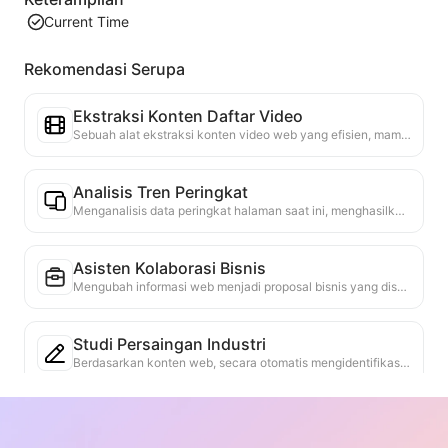
Current Time
Rekomendasi Serupa
Ekstraksi Konten Daftar Video
Sebuah alat ekstraksi konten video web yang efisien, mampu dengan cepat memindai halaman web dan mengatur informasi video ke dalam tabel Markdown yang terstruktur.
Analisis Tren Peringkat
Menganalisis data peringkat halaman saat ini, menghasilkan laporan tren. Mengidentifikasi kategori populer, jenis produk yang cepat naik, dan teknologi yang muncul. Menyediakan wawasan pasar instan untuk membantu Anda memahami tren produk terbaru dan arah pasar.
Asisten Kolaborasi Bisnis
Mengubah informasi web menjadi proposal bisnis yang disesuaikan, pesan kolaborasi, menyediakan template siap pakai dan panduan tindak lanjut, menyederhanakan proses kolaborasi.
Studi Persaingan Industri
Berdasarkan konten web, secara otomatis mengidentifikasi industri tempat perusahaan berada dan pesaing utama. Menghasilkan laporan analisis lanskap persaingan yang rinci, termasuk pangsa pasar, perbandingan produk, dan analisis SWOT, membantu memahami posisi perusahaan dalam industri.