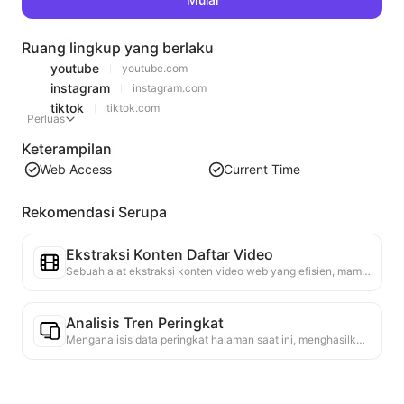
Ruang lingkup yang berlaku
youtube
youtube.com
instagram
instagram.com
tiktok
tiktok.com
Perluas
Keterampilan
Web Access
Current Time
Rekomendasi Serupa
Ekstraksi Konten Daftar Video
Sebuah alat ekstraksi konten video web yang efisien, mampu dengan cepat memindai halaman web dan mengatur informasi video ke dalam tabel Markdown yang terstruktur.
Analisis Tren Peringkat
Menganalisis data peringkat halaman saat ini, menghasilkan laporan tren. Mengidentifikasi kategori populer, jenis produk yang cepat naik, dan teknologi yang muncul. Menyediakan wawasan pasar instan untuk membantu Anda memahami tren produk terbaru dan arah pasar.
Rekomendasi Makalah Terkait