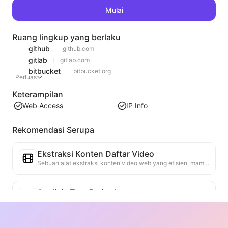
Mulai
Ruang lingkup yang berlaku
github
github.com
gitlab
gitlab.com
bitbucket
bitbucket.org
Perluas
Keterampilan
Web Access
IP Info
Rekomendasi Serupa
Ekstraksi Konten Daftar Video
Sebuah alat ekstraksi konten video web yang efisien, mampu dengan cepat memindai halaman web dan mengatur informasi video ke dalam tabel Markdown yang terstruktur.
Analisis Tren Peringkat
Menganalisis data peringkat halaman saat ini, menghasilkan laporan tren. Mengidentifikasi kategori populer, jenis produk yang cepat naik, dan teknologi yang muncul. Menyediakan wawasan pasar instan untuk membantu Anda memahami tren produk terbaru dan arah pasar.