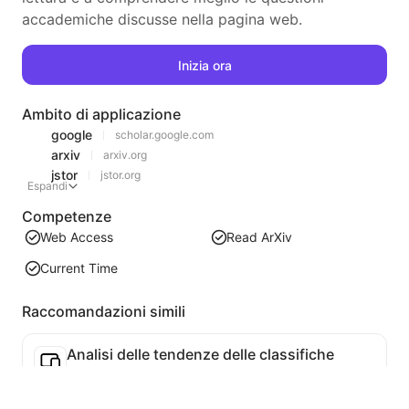
accademiche discusse nella pagina web.
Inizia ora
Ambito di applicazione
google
scholar.google.com
arxiv
arxiv.org
jstor
jstor.org
Espandi
Competenze
Web Access
Read ArXiv
Current Time
Raccomandazioni simili
Analisi delle tendenze delle classifiche
Analizza i dati delle classifiche della pagina attuale e genera un rapporto sulle tendenze. Identifica le categorie popolari, i tipi di prodotti in rapida ascesa e le tecnologie emergenti. Fornisce approfondimenti di mercato immediati per aiutarti a comprendere le ultime tendenze dei prodotti e le dinamiche di mercato.