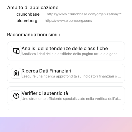
Ambito di applicazione
crunchbase
https://www.crunchbase.com/organization/**
bloomberg
https://www.bloomberg.com/
Raccomandazioni simili
Analisi delle tendenze delle classifiche
Analizza i dati delle classifiche della pagina attuale e genera un rapporto sulle tendenze. Identifica le categorie popolari, i tipi di prodotti in rapida ascesa e le tecnologie emergenti. Fornisce approfondimenti di mercato immediati per aiutarti a comprendere le ultime tendenze dei prodotti e le dinamiche di mercato.
Ricerca Dati Finanziari
Eseguire una ricerca approfondita su indicatori finanziari o punti dati menzionati nella pagina web attuale, utilizzando più fonti di dati affidabili. Fornire confronti di dati storici e benchmark di settore per aiutare gli utenti a comprendere appieno la situazione finanziaria e le prestazioni di mercato dell'azienda.
Verifier di autenticità
Uno strumento efficiente specializzato nella verifica dell'affidabilità dei contenuti web. Identifica automaticamente dichiarazioni e dati chiave, confrontandoli con fonti esterne affidabili. Valuta l'affidabilità delle dichiarazioni importanti, fornendo spiegazioni dei risultati della verifica e collegamenti alle fonti dei fatti. Contribuisce a migliorare l'alfabetizzazione informativa e a prevenire la diffusione di informazioni false.
Strumento di ricerca delle argomentazioni
Progettato specificamente per analizzare in modo completo i molteplici punti di vista e le relative argomentazioni contenute nel contenuto web. È in grado di identificare automaticamente i punti principali, estrarre con precisione le informazioni di supporto dirette e implicite e presentare i risultati dell'analisi in modo strutturato. Questo strumento aumenta notevolmente l'efficienza e la profondità dell'analisi argomentativa, ed è adatto per la ricerca accademica, l'analisi delle politiche e altri scenari che richiedono una rapida comprensione della struttura logica di testi complessi.