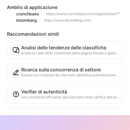
Ambito di applicazione
crunchbase
https://www.crunchbase.com/organization/**
bloomberg
https://www.bloomberg.com/
Raccomandazioni simili
Analisi delle tendenze delle classifiche
Analizza i dati delle classifiche della pagina attuale e genera un rapporto sulle tendenze. Identifica le categorie popolari, i tipi di prodotti in rapida ascesa e le tecnologie emergenti. Fornisce approfondimenti di mercato immediati per aiutarti a comprendere le ultime tendenze dei prodotti e le dinamiche di mercato.
Ricerca sulla concorrenza di settore
Basato sui contenuti del sito web, identifica automaticamente il settore in cui opera l'azienda e i principali concorrenti. Genera un rapporto dettagliato sull'analisi della concorrenza, inclusi quote di mercato, confronto dei prodotti e analisi SWOT, per aiutare a comprendere il posizionamento dell'azienda nel settore.
Verifier di autenticità
Uno strumento efficiente specializzato nella verifica dell'affidabilità dei contenuti web. Identifica automaticamente dichiarazioni e dati chiave, confrontandoli con fonti esterne affidabili. Valuta l'affidabilità delle dichiarazioni importanti, fornendo spiegazioni dei risultati della verifica e collegamenti alle fonti dei fatti. Contribuisce a migliorare l'alfabetizzazione informativa e a prevenire la diffusione di informazioni false.
Strumento di ricerca delle argomentazioni
Progettato specificamente per analizzare in modo completo i molteplici punti di vista e le relative argomentazioni contenute nel contenuto web. È in grado di identificare automaticamente i punti principali, estrarre con precisione le informazioni di supporto dirette e implicite e presentare i risultati dell'analisi in modo strutturato. Questo strumento aumenta notevolmente l'efficienza e la profondità dell'analisi argomentativa, ed è adatto per la ricerca accademica, l'analisi delle politiche e altri scenari che richiedono una rapida comprensione della struttura logica di testi complessi.