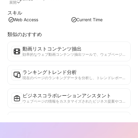
展開
スキル
Web Access
Current Time
類似のおすすめ
動画リストコンテンツ抽出
効率的なウェブ動画コンテンツ抽出ツールで、ウェブページを迅速にスキャンし、動画情報を構造化されたMarkdownテーブルに整理します。
ランキングトレンド分析
現在のページのランキングデータを分析し、トレンドレポートを生成します。人気のカテゴリ、急成長している製品タイプ、新興技術を特定します。最新の製品トレンドと市場動向を理解するための即時市場インサイトを提供します。
ビジネスコラボレーションアシスタント
ウェブページの情報をカスタマイズされたビジネス提案やコラボレーションメッセージに変換し、既成のテンプレートとフォローガイドを提供して、協力プロセスを簡素化します。
業界競争研究
ウェブコンテンツに基づいて、企業が属する業界と主要な競合他社を自動的に特定します。市場シェア、製品比較、SWOT分析を含む詳細な競争状況分析レポートを生成し、業界における企業の位置づけを理解するのに役立ちます。