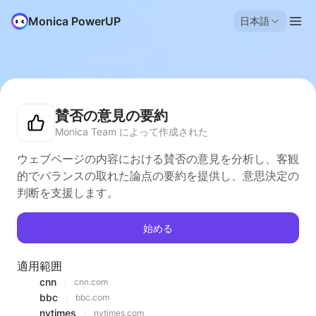
Monica PowerUP
日本語
賛否の意見の要約
Monica Team によって作成された
ウェブページの内容における賛否の意見を分析し、客観
的でバランスの取れた論点の要約を提供し、意思決定の
判断を支援します。
始める
適用範囲
cnn
cnn.com
bbc
bbc.com
nytimes
nytimes.com