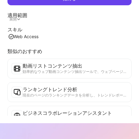
適用範囲
展開
スキル
Web Access
類似のおすすめ
動画リストコンテンツ抽出
効率的なウェブ動画コンテンツ抽出ツールで、ウェブページを迅速にスキャンし、動画情報を構造化されたMarkdownテーブルに整理します。
ランキングトレンド分析
現在のページのランキングデータを分析し、トレンドレポートを生成します。人気のカテゴリ、急成長している製品タイプ、新興技術を特定します。最新の製品トレンドと市場動向を理解するための即時市場インサイトを提供します。
ビジネスコラボレーションアシスタント
ウェブページの情報をカスタマイズされたビジネス提案やコラボレーションメッセージに変換し、既成のテンプレートとフォローガイドを提供して、協力プロセスを簡素化します。
真実性検証ツール