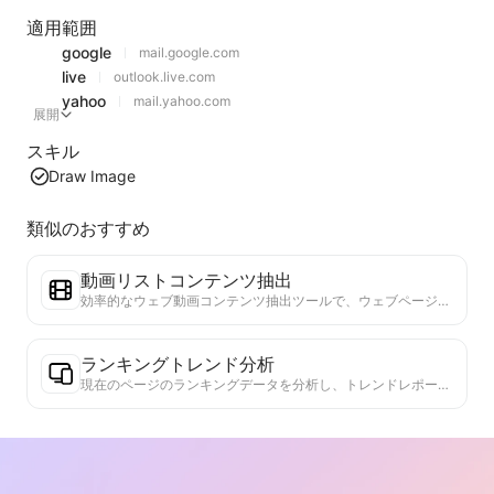
適用範囲
google
mail.google.com
live
outlook.live.com
yahoo
mail.yahoo.com
展開
スキル
Draw Image
類似のおすすめ
動画リストコンテンツ抽出
効率的なウェブ動画コンテンツ抽出ツールで、ウェブページを迅速にスキャンし、動画情報を構造化されたMarkdownテーブルに整理します。
ランキングトレンド分析
現在のページのランキングデータを分析し、トレンドレポートを生成します。人気のカテゴリ、急成長している製品タイプ、新興技術を特定します。最新の製品トレンドと市場動向を理解するための即時市場インサイトを提供します。
ビジネスコラボレーションアシスタント
ウェブページの情報をカスタマイズされたビジネス提案やコラボレーションメッセージに変換し、既成のテンプレートとフォローガイドを提供して、協力プロセスを簡素化します。