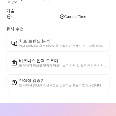
확장
기술
Current Time
유사 추천
차트 트렌드 분석
현재 페이지의 차트 데이터를 분석하여 트렌드 보고서를 생성합니다. 인기 카테고리, 빠르게 상승하는 제품 유형 및 신흥 기술을 식별합니다. 즉각적인 시장 통찰력을 제공하여 최신 제품 트렌드와 시장 동향을 이해하는 데 도움을 줍니다.
비즈니스 협력 도우미
웹 페이지 정보를 맞춤형 비즈니스 제안서 및 협력 개인 메시지로 변환하고, 준비된 템플릿과 후속 가이드를 제공하여 협업 프로세스를 간소화합니다.
진실성 검증기
웹 페이지 콘텐츠의 신뢰성을 검증하는 효율적인 도구입니다. 핵심 주장과 데이터를 자동으로 식별하고 신뢰할 수 있는 외부 출처와 교차 확인합니다. 중요한 진술에 대한 신뢰도 등급을 제공하고 검증 결과와 사실 출처 링크를 제공합니다. 정보 리터러시를 높이고 가짜 정보 확산을 방지하는 데 도움이 됩니다.
관점 주장 찾기 도구
웹 콘텐츠의 여러 관점과 그에 대한 지원 주장을 종합적으로 분석하기 위해 특별히 설계되었습니다. 주요 관점을 자동으로 인식하고, 직접적 및 암시적 지원 정보를 정확하게 추출하며, 구조화된 방식으로 분석 결과를 제공합니다. 이 도구는 논증 분석의 효율성과 깊이를 크게 향상시켜, 복잡한 텍스트 논리 구조를 신속하게 파악해야 하는 학술 연구, 정책 분석 등의 상황에 적합합니다.