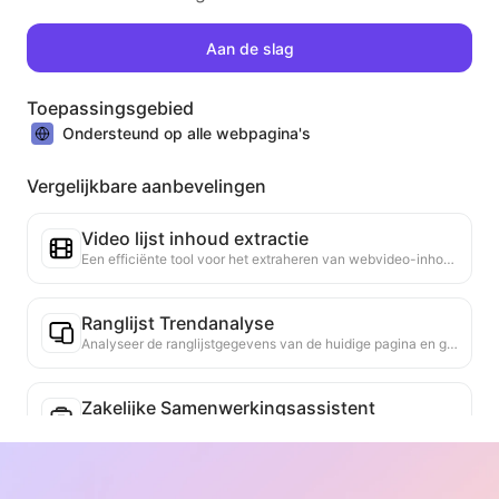
Aan de slag
Toepassingsgebied
Ondersteund op alle webpagina's
Vergelijkbare aanbevelingen
Video lijst inhoud extractie
Een efficiënte tool voor het extraheren van webvideo-inhoud, die snel webpagina's kan scannen en video-informatie kan organiseren in een gestructureerde Markdown-tabel.
Ranglijst Trendanalyse
Analyseer de ranglijstgegevens van de huidige pagina en genereer een trendrapport. Identificeer populaire categorieën, snel opkomende producttypes en opkomende technologieën. Bied directe marktinzicht om je te helpen de nieuwste producttrends en marktbewegingen te begrijpen.
Zakelijke Samenwerkingsassistent
Zet webinformatie om in op maat gemaakte zakelijke voorstellen, samenwerkingsberichten, biedt kant-en-klare sjablonen en opvolggidsen, vereenvoudigt het samenwerkingsproces.
Sector Concurrentie Onderzoek