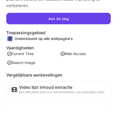
verbeteren.
Aan de slag
Toepassingsgebied
Ondersteund op alle webpagina's
Vaardigheden
Current Time
Web Access
Search Image
Vergelijkbare aanbevelingen
Video lijst inhoud extractie
Een efficiënte tool voor het extraheren van webvideo-inhoud, die snel webpagina's kan scannen en video-informatie kan organiseren in een gestructureerde Markdown-tabel.
Ranglijst Trendanalyse
Analyseer de ranglijstgegevens van de huidige pagina en genereer een trendrapport. Identificeer populaire categorieën, snel opkomende producttypes en opkomende technologieën. Bied directe marktinzicht om je te helpen de nieuwste producttrends en marktbewegingen te begrijpen.