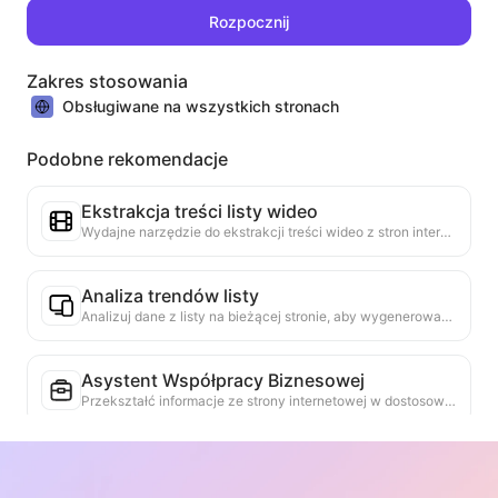
Rozpocznij
Zakres stosowania
Obsługiwane na wszystkich stronach
Podobne rekomendacje
Ekstrakcja treści listy wideo
Wydajne narzędzie do ekstrakcji treści wideo z stron internetowych, które szybko skanuje strony i porządkuje informacje o wideo w zorganizowanej tabeli Markdown.
Analiza trendów listy
Analizuj dane z listy na bieżącej stronie, aby wygenerować raport trendów. Identyfikuj popularne kategorie, szybko rosnące typy produktów i nowe technologie. Zapewnij natychmiastowe spostrzeżenia rynkowe, aby zrozumieć najnowsze trendy produktów i kierunki rynkowe.
Asystent Współpracy Biznesowej
Przekształć informacje ze strony internetowej w dostosowane propozycje biznesowe, prywatne wiadomości współpracy, oferując gotowe szablony i przewodniki po dalszych krokach, upraszczając proces współpracy.
Badanie konkurencji w branży
Na podstawie treści strony internetowej automatycznie identyfikuje branżę, w której działa firma, oraz jej głównych konkurentów. Generuje szczegółowy raport analizy konkurencji, w tym udział w rynku, porównanie produktów i analizę SWOT, pomagając zrozumieć pozycję przedsiębiorstwa w branży.