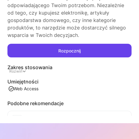
odpowiadającego Twoim potrzebom. Niezależnie
od tego, czy kupujesz elektronikę, artykuły
gospodarstwa domowego, czy inne kategorie
produktów, to narzędzie może dostarczyć silnego
wsparcia w Twoich decyzjach.
Rozpocznij
Zakres stosowania
Rozwiń
Umiejętności
Web Access
Podobne rekomendacje
Ekstrakcja treści listy wideo
Wydajne narzędzie do ekstrakcji treści wideo z stron internetowych, które szybko skanuje strony i porządkuje informacje o wideo w zorganizowanej tabeli Markdown.