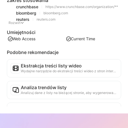
Zakres stosowania
crunchbase
https://www.crunchbase.com/organization/**
bloomberg
bloomberg.com
reuters
reuters.com
Rozwiń
Umiejętności
Web Access
Current Time
Podobne rekomendacje
Ekstrakcja treści listy wideo
Wydajne narzędzie do ekstrakcji treści wideo z stron internetowych, które szybko skanuje strony i porządkuje informacje o wideo w zorganizowanej tabeli Markdown.
Analiza trendów listy
Analizuj dane z listy na bieżącej stronie, aby wygenerować raport trendów. Identyfikuj popularne kategorie, szybko rosnące typy produktów i nowe technologie. Zapewnij natychmiastowe spostrzeżenia rynkowe, aby zrozumieć najnowsze trendy produktów i kierunki rynkowe.
Asystent Współpracy Biznesowej
Przekształć informacje ze strony internetowej w dostosowane propozycje biznesowe, prywatne wiadomości współpracy, oferując gotowe szablony i przewodniki po dalszych krokach, upraszczając proces współpracy.