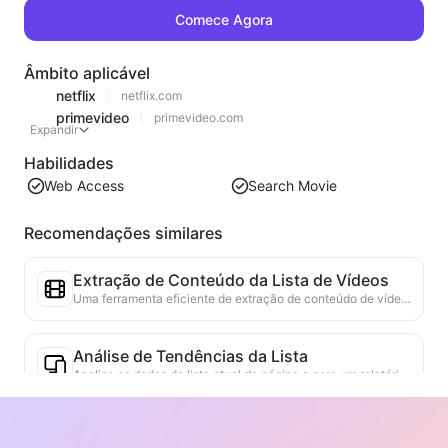
Comece Agora
Âmbito aplicável
netflix
netflix.com
primevideo
primevideo.com
Expandir
Habilidades
Web Access
Search Movie
Recomendações similares
Extração de Conteúdo da Lista de Vídeos
Uma ferramenta eficiente de extração de conteúdo de vídeo da web, capaz de escanear rapidamente páginas da web e organizar as informações de vídeo em uma tabela Markdown estruturada.
Análise de Tendências da Lista
Analise os dados da lista atual da página e gere um relatório de tendências. Identifique categorias populares, tipos de produtos em rápida ascensão e tecnologias emergentes. Forneça insights de mercado em tempo real para ajudá-lo a entender as últimas tendências de produtos e movimentos do mercado.
Assistente de Colaboração Comercial