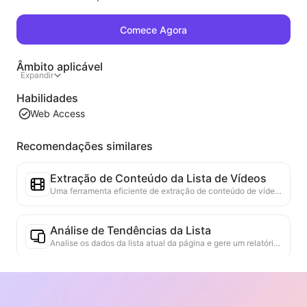
Comece Agora
Âmbito aplicável
Expandir
Habilidades
Web Access
Recomendações similares
Extração de Conteúdo da Lista de Vídeos
Uma ferramenta eficiente de extração de conteúdo de vídeo da web, capaz de escanear rapidamente páginas da web e organizar as informações de vídeo em uma tabela Markdown estruturada.
Análise de Tendências da Lista
Analise os dados da lista atual da página e gere um relatório de tendências. Identifique categorias populares, tipos de produtos em rápida ascensão e tecnologias emergentes. Forneça insights de mercado em tempo real para ajudá-lo a entender as últimas tendências de produtos e movimentos do mercado.
Assistente de Colaboração Comercial
Transforme informações da web em propostas comerciais personalizadas, mensagens privadas de colaboração, fornecendo modelos prontos e guias de acompanhamento, simplificando o processo de colaboração.