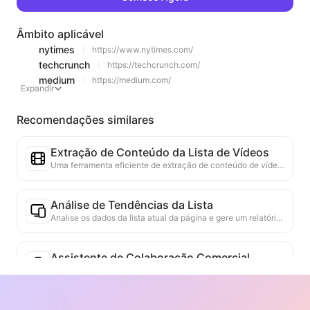
Âmbito aplicável
nytimes
https://www.nytimes.com/
techcrunch
https://techcrunch.com/
medium
https://medium.com/
Expandir
Recomendações similares
Extração de Conteúdo da Lista de Vídeos
Uma ferramenta eficiente de extração de conteúdo de vídeo da web, capaz de escanear rapidamente páginas da web e organizar as informações de vídeo em uma tabela Markdown estruturada.
Análise de Tendências da Lista
Analise os dados da lista atual da página e gere um relatório de tendências. Identifique categorias populares, tipos de produtos em rápida ascensão e tecnologias emergentes. Forneça insights de mercado em tempo real para ajudá-lo a entender as últimas tendências de produtos e movimentos do mercado.
Assistente de Colaboração Comercial
Transforme informações da web em propostas comerciais personalizadas, mensagens privadas de colaboração, fornecendo modelos prontos e guias de acompanhamento, simplificando o processo de colaboração.